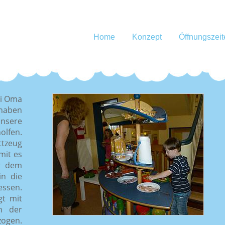
Home
Konzept
Öffnungszeit
ei Oma
 haben
Unsere
olfen.
ttzeug
mit es
or dem
in die
essen.
gt mit
n der
zogen.