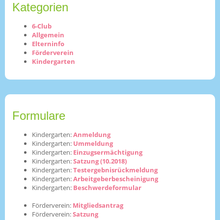
Kategorien
6-Club
Allgemein
Elterninfo
Förderverein
Kindergarten
Formulare
Kindergarten:
Anmeldung
Kindergarten:
Ummeldung
Kindergarten:
Einzugsermächtigung
Kindergarten:
Satzung (10.2018)
Kindergarten:
Testergebnisrückmeldung
Kindergarten:
Arbeitgeberbescheinigung
Kindergarten:
Beschwerdeformular
Förderverein:
Mitgliedsantrag
Förderverein:
Satzung