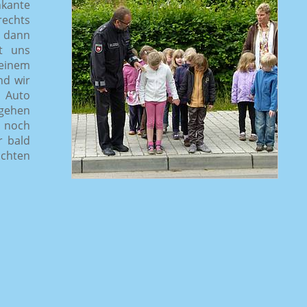
nkante
echts
r dann
t uns
 einem
nd wir
m Auto
 gehen
a noch
r bald
achten