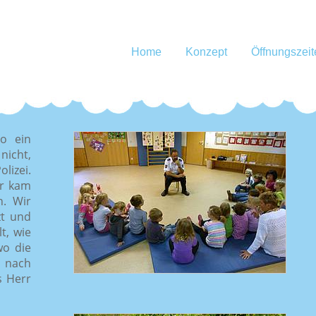
Home
Konzept
Öffnungszeit
so ein
nicht,
lizei.
hr kam
n. Wir
zt und
t, wie
wo die
r nach
s Herr