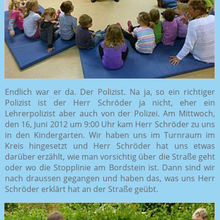
Endlich war er da. Der Polizist. Na ja, so ein richtiger
Polizist ist der Herr Schröder ja nicht, eher ein
Lehrerpolizist aber auch von der Polizei. Am Mittwoch,
den 16, Juni 2012 um 9:00 Uhr kam Herr Schröder zu uns
in den Kindergarten. Wir haben uns im Turnraum im
Kreis hingesetzt und Herr Schröder hat uns etwas
darüber erzählt, wie man vorsichtig über die Straße geht
oder wo die Stopplinie am Bordstein ist. Dann sind wir
nach draussen gegangen und haben das, was uns Herr
Schröder erklärt hat an der Straße geübt.