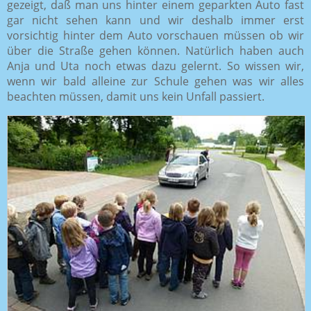
gezeigt, daß man uns hinter einem geparkten Auto fast
gar nicht sehen kann und wir deshalb immer erst
vorsichtig hinter dem Auto vorschauen müssen ob wir
über die Straße gehen können. Natürlich haben auch
Anja und Uta noch etwas dazu gelernt. So wissen wir,
wenn wir bald alleine zur Schule gehen was wir alles
beachten müssen, damit uns kein Unfall passiert.