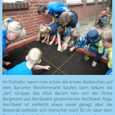
Im Frühjahr, wenn man schon die ersten Radieschen auf
dem Barumer Wochenmarkt kaufen kann bekam die
„6er“ Gruppe des KIGA Barum sein von der Firma
Bergmann aus Bardowick gesponsertes Hochbeet. Naja,
Hochbeet ist vielleicht etwas zuviel gesagt aber die
Beeterde befindet sich immerhin noch 50 cm über dem