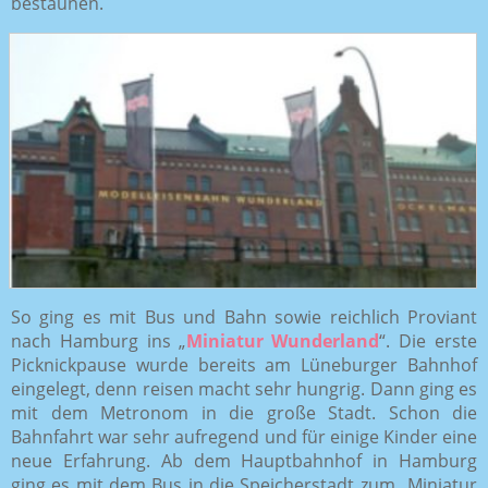
bestaunen.
So ging es mit Bus und Bahn sowie reichlich Proviant
nach Hamburg ins „
Miniatur Wunderland
“. Die erste
Picknickpause wurde bereits am Lüneburger Bahnhof
eingelegt, denn reisen macht sehr hungrig. Dann ging es
mit dem Metronom in die große Stadt. Schon die
Bahnfahrt war sehr aufregend und für einige Kinder eine
neue Erfahrung. Ab dem Hauptbahnhof in Hamburg
ging es mit dem Bus in die Speicherstadt zum „Miniatur