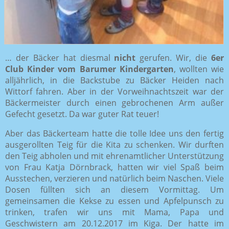
… der Bäcker hat diesmal
nicht
gerufen. Wir, die
6er
Club Kinder vom Barumer Kindergarten
, wollten wie
alljährlich, in die Backstube zu Bäcker Heiden nach
Wittorf fahren. Aber in der Vorweihnachtszeit war der
Bäckermeister durch einen gebrochenen Arm außer
Gefecht gesetzt. Da war guter Rat teuer!
Aber das Bäckerteam hatte die tolle Idee uns den fertig
ausgerollten Teig für die Kita zu schenken. Wir durften
den Teig abholen und mit ehrenamtlicher Unterstützung
von Frau Katja Dörnbrack, hatten wir viel Spaß beim
Ausstechen, verzieren und natürlich beim Naschen. Viele
Dosen füllten sich an diesem Vormittag. Um
gemeinsamen die Kekse zu essen und Apfelpunsch zu
trinken, trafen wir uns mit Mama, Papa und
Geschwistern am 20.12.2017 im Kiga. Der hatte im