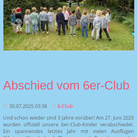
Abschied vom 6er-Club
30.07.2025 03:38
6-Club
Und schon wieder sind 3 Jahre vorüber! Am 27. Juni 2025
wurden offiziell unsere 6er-Club-Kinder verabschiedet.
Ein spannendes letztes Jahr mit vielen Ausflügen