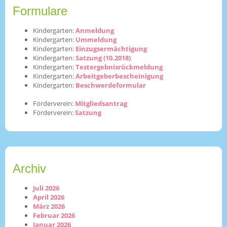
Formulare
Kindergarten:
Anmeldung
Kindergarten:
Ummeldung
Kindergarten:
Einzugsermächtigung
Kindergarten:
Satzung (10.2018)
Kindergarten:
Testergebnisrückmeldung
Kindergarten:
Arbeitgeberbescheinigung
Kindergarten:
Beschwerdeformular
Förderverein:
Mitgliedsantrag
Förderverein:
Satzung
Archiv
Juli 2026
April 2026
März 2026
Februar 2026
Januar 2026